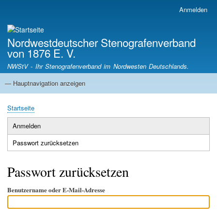
Direkt
Anmelden
Benutzermenü
zum
Inhalt
Nordwestdeutscher Stenografenverband
von 1876 E. V.
NWStV - Ihr Stenografenverband im Nordwesten Deutschlands.
— Hauptnavigation anzeigen
Hauptnavigation
Startseite
Mitgliedsvereine
Termine
Satzung
Startseite
Pfadnavigation
Anmelden
Primäre
Passwort zurücksetzen
(aktiver
Reiter
Reiter)
Passwort zurücksetzen
Benutzername oder E-Mail-Adresse